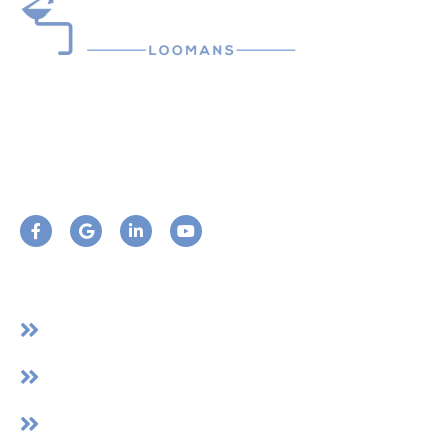
Bij Dakdekkers Loomans is uw dak ons vak. Al meer dan
22 jaar zetten we ons in voor topkwaliteit in dakwerk. Ons
familiebedrijf is sinds 2002 actief en we hebben door de
jaren heen een solide reputatie opgebouwd.
Handige Linkjes
Home
Over Ons
Algemene Voorwaarden