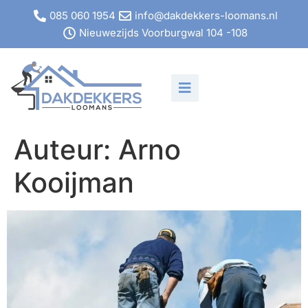
085 060 1954
info@dakdekkers-loomans.nl
Nieuwezijds Voorburgwal 104 -108
Auteur:
Arno
Kooijman