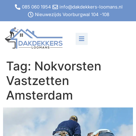
085 060 1954
info@dakdekkers-loomans.nl
Nieuwezijds Voorburgwal 104 -108
Tag:
Nokvorsten
Vastzetten
Amsterdam