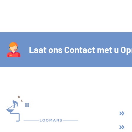
Laat ons Contact met u O
Han
H
O