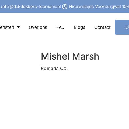
info@dakdekkers-loomans.nl
Nieuwezijds Voorburgwal 104
iensten
Over ons
FAQ
Blogs
Contact
O
Mishel Marsh
Romada Co.