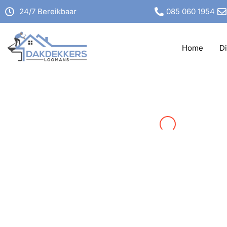
24/7 Bereikbaar
085 060 1954
Home
D