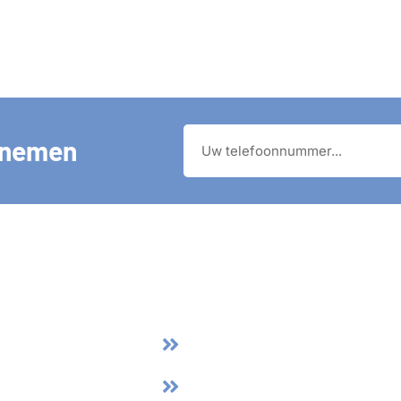
pnemen
dige Linkjes
Aanbevolen Diensten
ome
Stormschade
ver Ons
24/7 Spoedservice